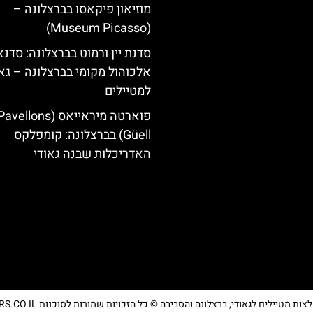
מוזיאון פיקאסו בברצלונה –
(Museum Picasso)
סדנת יין ורמוט בברצלונה: סדנא
אלכוהול מקומי בברצלונה – גאו
למטיילים
פוארטה מיראייאס (avellons
Güell) בברצלונה: קומפלקס
האדריכלות שבנה גאודי
מטיילים לגאודי, ברצלונה והסביבה © כל הזכויות שמורות לסוכנות TRAVELERS.CO.IL