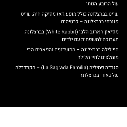
של הרובע הגותי
שייט בברצלונה כולל מופע ג'אז מוזיקה חיה: שייט
פנורמי בברצלונה – כרטיסים
מוזיאון הארנב הלבן (White Rabbit) בברצלונה:
תערוכה למשפחות עם ילדים
חיי לילה בברצלונה – המועדונים והפאבים הכי
מומלצים לחיי הלילה
סגרדה פמיליה (La Sagrada Família) – הקתדרלה
של גאודי בברצלונה
האתר הינו אתר המלצות מטיילים לגאודי, ברצלונה והסביבה © כל הזכויות
שמורות לסוכנות TRAVELERS.CO.IL