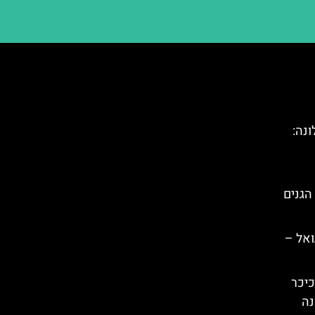
נה:
הגנים
ואל –
Plaça Rei): הכיכר
נה