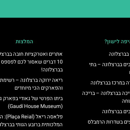
פה לישון?
המלצות
 בברצלונה
אתרים ואטרקציות חובה בברצלו
10 דברים שאסור לכם לפספס
 5 כוכבים בברצלונה – בתי
בברצלונה!
ריאה ירוקה ברצלונה – רשימת 
ה במרכז בברצלונה
והפארקים הכי מיוחדים
יכה בברצלונה – בריכה
ביתו הפרטי של גאודי בפארק ג
וחה
(Gaudí House Museum)
פלאסה ריאל (al
צים בשדרות הרמבלס
המלכותית ברובע הגותי בברצלו