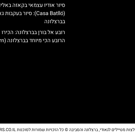
סיור אודיו עצמאי בקאזה באליו
(Casa Batlló): סיור בעקבות 
בברצלונה
רובע אל בורן בברצלונה: הכירו 
הרובע הכי מיוחד בברצלונה (El Born)
מטיילים לגאודי, ברצלונה והסביבה © כל הזכויות שמורות לסוכנות TRAVELERS.CO.IL