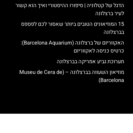
הדגל של קטלוניה | סיפורו ההיסטורי ואיך הוא קשור
לעיר ברצלונה
15 המוזיאונים הטובים ביותר שאסור לכם לפספס
בברצלונה
האקווריום של ברצלונה (Barcelona Aquarium):
כרטיס כניסה לאקווריום
תערוכת גביע אמריקה בברצלונה
מוזיאון השעווה בברצלונה – (Museu de Cera de
Barcelona)
האתר הינו אתר המלצות מטיילים לגאודי, ברצלונה והסביבה © כל הזכויות
שמורות לסוכנות TRAVELERS.CO.IL