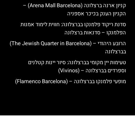
קניון ארנה ברצלונה (Arena Mall Barcelona) –
הקניון הענק בכיכר אספניה
סדנת ריקוד פלמנקו בברצלונה: חווית לימוד אמנות
הפלמנקו – סדנאות ברצלונה
הרובע היהודי – (The Jewish Quarter in Barcelona)
בברצלונה
טעימות יין מקומי בברצלונה: סיור יינות קטלנים
וספרדים בברצלונה – (Vivinos)
מופעי פלמנקו בברצלונה – (Flamenco Barcelona)
האתר הינו אתר המלצות מטיילים לגאודי, ברצלונה והסביבה © כל הזכויות
שמורות לסוכנות TRAVELERS.CO.IL