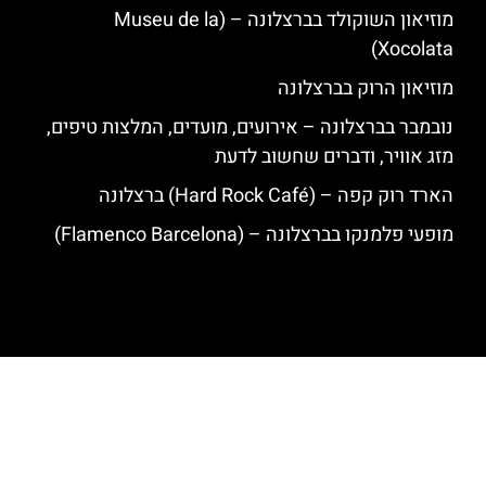
מוזיאון השוקולד בברצלונה – (Museu de la
Xocolata)
מוזיאון הרוק בברצלונה
נובמבר בברצלונה – אירועים, מועדים, המלצות טיפים,
מזג אוויר, ודברים שחשוב לדעת
הארד רוק קפה – (Hard Rock Café) ברצלונה
מופעי פלמנקו בברצלונה – (Flamenco Barcelona)
האתר הינו אתר המלצות מטיילים לגאודי, ברצלונה והסביבה © כל הזכויות
שמורות לסוכנות TRAVELERS.CO.IL
מדיניות פרטיות