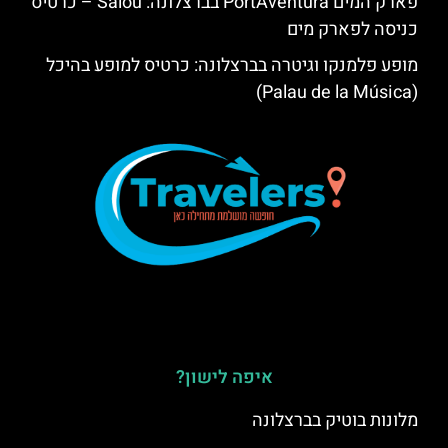
פארק המים PortAventura בברצלונה: Salou – כרטיס
כניסה לפארק מים
מופע פלמנקו וגיטרה בברצלונה: כרטיס למופע בהיכל
(Palau de la Música)
איפה לישון?
מלונות בוטיק בברצלונה