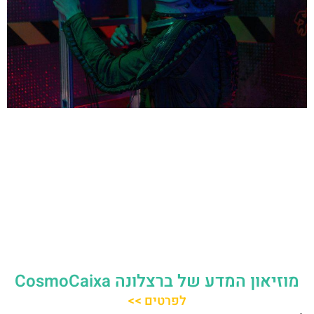
מוזיאון המדע של ברצלונה CosmoCaixa
לפרטים >>