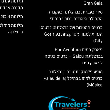
מלונות עם בר
Gran Gala
מקורה או פת
סיור בעברית בברצלונה בעקבות
מלונות 4 כוכבים בברצלונה
הקהילה היהודית ברובע היהודי
מלונות מומל
כרטיס ההטבות של ברצלונה: כרטיס
ברצלונה
הנחות למגוון אטרקציות בעיר (Go
City)
פארק המים PortAventura
בברצלונה: Salou – כרטיס כניסה
לפארק מים
מופע פלמנקו וגיטרה בברצלונה:
כרטיס למופע בהיכל (Palau de la
Música)