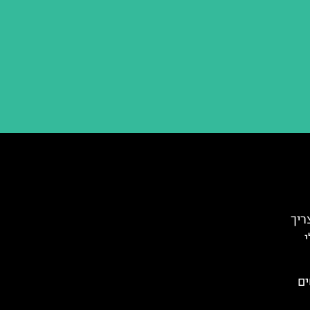
ריך
ים