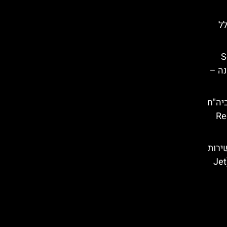
לל
Sema
ונה –
יה"ח
– 
ירות
השכרת אופנועי ים בברצלונה (Jet