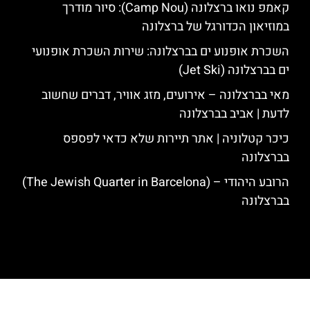
קאמפ נואו ברצלונה (Camp Nou): סיור מודרך
במוזיאון הכדורגל של ברצלונה
השכרת אופנוע ים בברצלונה: שירות השכרת אופנועי
ים בברצלונה (Jet Ski)
מאי בברצלונה – אירועים, מזג אוויר, דברים שחשוב
לדעת | אביב בברצלונה
כיכר קטלוניה | אתר תיירות שלא כדאי לפספס
בברצלונה
הרובע היהודי – (The Jewish Quarter in Barcelona)
בברצלונה
האתר הינו אתר המלצות מטיילים לגאודי, ברצלונה והסביבה © כל הזכויות
שמורות לסוכנות TRAVELERS.CO.IL