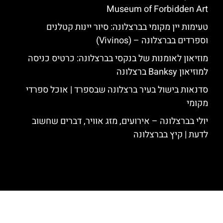
Museum of Forbidden Art
טעימות יין מקומי בברצלונה: סיור יינות קטלנים
וספרדים בברצלונה – (Vivinos)
מוזיאון לאומנות של בנקסי בברצלונה: כרטיס כניסה
למוזיאון Banksy ברצלונה
סדנאות בישול בעיר ברצלונה שבספרד | אוכל ספרדי
מקומי
יולי בברצלונה – אירועים, מזג אוויר, דברים שחשוב
לדעת | קיץ בברצלונה
האתר הינו אתר המלצות מטיילים לגאודי, ברצלונה והסביבה © כל הזכויות
שמורות לסוכנות TRAVELERS.CO.IL