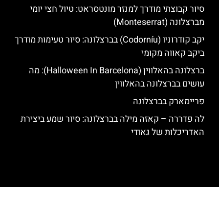
סיור קבוצתי מודרך למנזר מונטסראט: טיול חצי יומי
מברצלונה (Monteserrat)
יקב קודרוניו (Codorníu) בברצלונה: סיור טעימות מודרך
ביקב קאווה מקומי
ברצלונה בהאלווין (Halloween In Barcelona): מה
עושים בברצלונה בהאלווין
פריימארק בברצלונה
לה פדררה – קאזה מילה בברצלונה: סיור שמע ביצירת
האדריכלות של גאודי
האתר הינו אתר המלצות מטיילים לגאודי, ברצלונה והסביבה © כל הזכויות
שמורות לסוכנות TRAVELERS.CO.IL