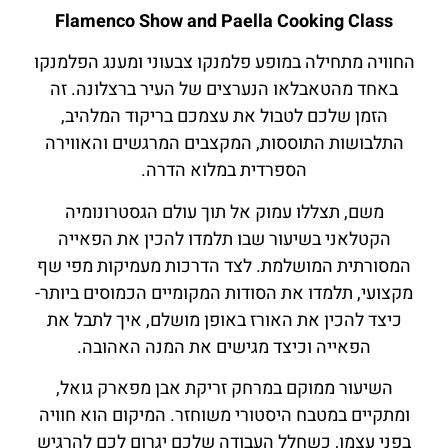
Flamenco Show and Paella Cooking Class
החוויה מתחילה במופע פלמנקו צבעוני ומענג הפלמנקו
באחד מהטאבלאו הנערצים של העיר ברצלונה. זה
הזמן שלכם לטבול את עצמכם בריקוד המלהיב,
התלבושות התוססות, המקצבים המרגשים והאווירה
הספרדית במלוא הדרה.
משם, תצללו עמוק אל תוך עולם הגסטרונומיה
הקטלאני בשיעור שבו תלמדו להכין את הפאייה
המסורתית המושלמת. לצד הדרכות מעמיקות מפי שף
מקצועי, תלמדו את הסודות המקומיים הכמוסים ביותר-
כיצד להכין את האורז באופן מושלם, איך לתבל את
הפאייה וכיצד מגישים את המנה האהובה.
השיעור ממוקם במרחק זריקת אבן מפארק גואל,
ומתקיים במטבח היסטורי משוחזר. המיקום הוא חוויה
בפני עצמו, כשחלל העבודה שלכם יגרום לכם להרגיש