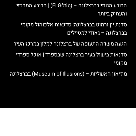
הרובע הגותי בברצלונה – (El Gòtic) | הרובע המרכזי
והעתיק ביותר
סדנת יין ורמוט בברצלונה: סדנאות אלכוהול מקומי
בברצלונה – גאודי למטיילים
הגעה משדה התעופה של ברצלונה למלון במרכז העיר
סדנאות בישול בעיר ברצלונה שבספרד | אוכל ספרדי
מקומי
מוזיאון האשליות – (Museum of Illusions) בברצלונה
האתר הינו אתר המלצות מטיילים לגאודי, ברצלונה והסביבה © כל הזכויות
שמורות לסוכנות TRAVELERS.CO.IL