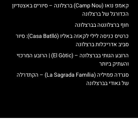
קאמפ נואו (Camp Nou) ברצלונה – סיורים באצטדיון
הכדורגל של ברצלונה
חוף ברצלונטה בברצלונה
כרטיס כניסה לילי לקאזה באליו (Casa Batlló): סיור
סביב אדריכלות ברצלונה
הרובע הגותי בברצלונה – (El Gòtic) | הרובע המרכזי
והעתיק ביותר
סגרדה פמיליה (La Sagrada Família) – הקתדרלה
של גאודי בברצלונה
האתר הינו אתר המלצות מטיילים לגאודי, ברצלונה והסביבה © כל הזכויות
שמורות לסוכנות TRAVELERS.CO.IL