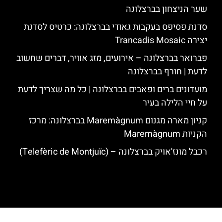
שער הניצחון בברצלונה
סדנת פסיפס בעקבות גאודי בברצלונה: כרטיס לסדנת
יצירה Trancadis Mosaic
פברואר בברצלונה – אירועים, מזג אוויר, דברים שחשוב
לדעת | חורף בברצלונה
מועדונים ברים ופאבים בברצלונה | כל מה שצריך לדעת
על חיי הלילה בעיר
קניון מארה מגנום Maremàgnum בברצלונה: מרכז
הקניות Maremàgnum
רכבל מונז'אויק בברצלונה – (Telefèric de Montjuïc)
האתר הינו אתר המלצות מטיילים לגאודי, ברצלונה והסביבה © כל הזכויות