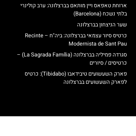
ארוחת טאפאס ויין מותאם בברצלונה: ערב קולינרי
בלתי נשכח (Barcelona)
שער הניצחון בברצלונה
כרטיס סיור עצמאי בברצלונה: ביה"ח – Recinte
Modernista de Sant Pau
סגרדה פמיליה בברצלונה (La Sagrada Família) –
כרטיסים / סיורים
פארק השעשועים טיבידאבו (Tibidabo): כרטיס
לפארק השעשועים בברצלונה
האתר הינו אתר המלצות מטיילים לגאודי, ברצלונה והסביבה © כל הזכויות
שמורות לסוכנות TRAVELERS.CO.IL