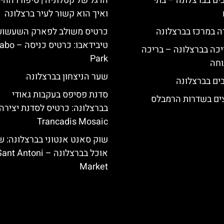
 5 כוכבים בברצלונה – בתי
הדגל של קטלוניה | סיפורו ההי
ואיך הוא קשור לעיר ברצלונה
ה במרכז בברצלונה
כרטיס משולב לפארק השעשוע
טיבידאבו: כרטי
יכה בברצלונה – בריכה
Park
וחה
שער הניצחון בברצלונה
סדנת פסיפס בעקבות גאודי
צים בשדרות הרמבלס
בברצלונה: כרטיס לסדנת יצירה
Trancadis Mosaic
שוק סאנט אנטוני בברצלונה: ש
אוכל בברצלונה – nt Antoni
Market