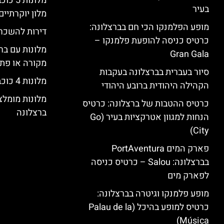
מלונות
בעיר
מלון יוקרתיים
מופע הפלמנקו הכי חם בברצלונה:
דירות להשכר
כרטיס כניסה להופעת פלמנקו –
מלונות עם בר
Gran Gala
מקורה או פת
סיור בעברית בברצלונה בעקבות
מלונות 4 כוכבים בברצלונה
הקהילה היהודית ברובע היהודי
מלונות מומל
כרטיס ההטבות של ברצלונה: כרטיס
ברצלונה
הנחות למגוון אטרקציות בעיר (Go
City)
פארק המים PortAventura
בברצלונה: Salou – כרטיס כניסה
לפארק מים
מופע פלמנקו וגיטרה בברצלונה:
כרטיס למופע בהיכל (Palau de la
Música)