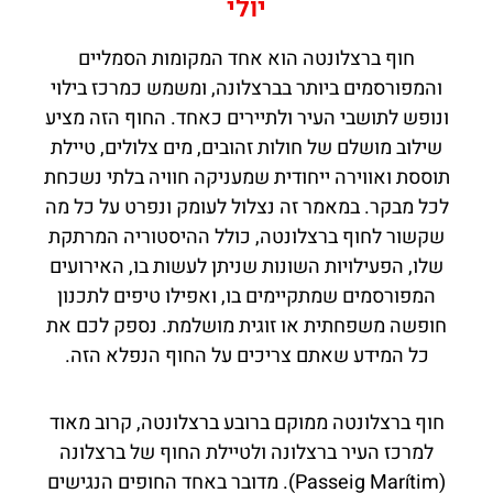
יולי
חוף ברצלונטה הוא אחד המקומות הסמליים
והמפורסמים ביותר בברצלונה, ומשמש כמרכז בילוי
ונופש לתושבי העיר ולתיירים כאחד. החוף הזה מציע
שילוב מושלם של חולות זהובים, מים צלולים, טיילת
תוססת ואווירה ייחודית שמעניקה חוויה בלתי נשכחת
לכל מבקר. במאמר זה נצלול לעומק ונפרט על כל מה
שקשור לחוף ברצלונטה, כולל ההיסטוריה המרתקת
שלו, הפעילויות השונות שניתן לעשות בו, האירועים
המפורסמים שמתקיימים בו, ואפילו טיפים לתכנון
חופשה משפחתית או זוגית מושלמת. נספק לכם את
כל המידע שאתם צריכים על החוף הנפלא הזה.
חוף ברצלונטה ממוקם ברובע ברצלונטה, קרוב מאוד
למרכז העיר ברצלונה ולטיילת החוף של ברצלונה
(Passeig Marítim). מדובר באחד החופים הנגישים