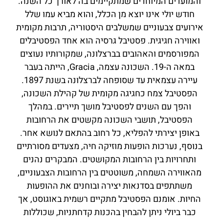
והמועדים המיוחדים שמתקיימים בה לאורך כל השנה.
חודש יולי אינו יוצא מן הכלל, והוא מביא עמו שלל
אירועים צבעוניים שמשלבים היסטוריה, תרבות מקומית
ואווירה חגיגית. פסטיבל גרסיה הוא אחד הפסטיבלים
המפורסמים והאהובים בברצלונה, שמקורותיו נעוצים
במאה ה-19. השכונה עצמה, Gracia, הייתה בעבר
עיירה עצמאית עד שסופחה לברצלונה בשנת 1897.
הפסטיבל צמח כחגיגה מקומית של קהילת השכונה,
והפך עם השנים לפסטיבל מושך תיירים. במהלך
הפסטיבל, תושבי השכונה מקשטים את הרחובות
באופן יצירתי להפליא, כל רחוב בהתאם לנושא אחר.
בנוסף, נערכות הופעות מוזיקה חיה, מצעדים מסורתיים
ותחרויות בין הרחובות המקושטים. המבקרים נהנים
מהאווירה השמחה, משוטטים בין הרחובות הצבעוניים,
משתתפים בסדנאות יצירה ובוחנים את ההופעות
החיות. אומנם הפסטיבל מתקיים רשמית באוגוסט, אך
כבר ביולי ניתן להבחין בהכנות קדחתניות, שכוללות