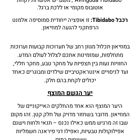
"Avinguda Tibidabo", משם יש אפשרות לקחת
אוטובוס מקומי או ללכת ברגל.
רכבל Tibidabo:
זו אופציה ייחודית סמוסיפה אלמנט
הרפתקני להגעה למוזיאון.
במוזיאון תכלול מגוון רחב של תערוכות קבועות וערוכות
מתחלפות, שמזמינות אתכם לצלול לעולם המדע.
החוויות נעות בין תצפיות על מחקר טבע, מחקר חללי,
ועד לניסויים אינטראקטיביים שילדים ומבוגרים כאחד
יכולים לקחת בהם חלק.
יער הגשם המוצף
היער המוצף הוא אחד מהחלקים האייקוניים של
המוזיאון. מדובר בשחזור מדויק של חלק קטן. זהו מקום
שבו זה מרגיש ממש כאילו נכנס – תנאי ולחות וישנם
אפילוקולות טבעיות, ואפילו דגי פיראנה חשמליות
ששוחות במים.