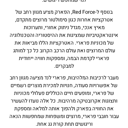
למי שמחפש ריגושים.
בנוסף ל-Red Force, הפארק מציע מגוון רחב של
אטרקציות אחרות כגון סימולטור מרוצים מתקדם,
מאיץ אנכי, מגדל ניתוק אחורי, ותערוכות
אינטראקטיביות שמציגות את ההיסטוריה והטכנולוגיה
של מכוניות פרארי. האטרקציות הללו מביאות את
עולם המרוצים ואת עולם הרכב הקרוב כל כך למותג
פרארי לקדמת הבמה, ומספקות חוויה ייחודית
למבקרים.
מעבר לרכיבות המלהיבות, פרארי לנד מציעה מגוון רחב
של אפשרויות סעודה, חנויות למכירת מוצרים רשמיים
של פרארי, ומופעים חיים הכוללים פעלולי מכוניות
ותצוגות אקרובטיקה מרהיבות. כל אלה נועדו להעשיר
את החוויה בפארק ולהפוך אותה למלאה ומספקת
עבור חובבי פרארי, מרוצים ומשפחות שמחפשות הנאה
וריגושים תחת קורת גג אחת.