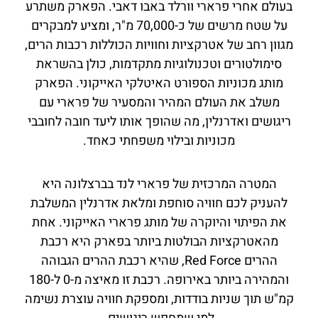
בעולם אחרי פרארי וורלד באבו דאבי. הפארק משתרע
על שטח מרשים של כ-70,000 מ"ר, ומציע למבקרים
מגוון רחב של אטרקציות וחוויות הכוללות רכבות הרים,
סימולטורים וטכנולוגיות מתקדמות, כולן בהשראת
מותג מכוניות הספורט האיטלקי האייקוני. הפארק
משלב את העולם המהיר והמסעיר של פרארי עם
ריגושים ואדרנלין, מה שהופך אותו ליעד חובה לחובבי
מכוניות ובילוי משפחתי כאחד.
המטרה המרכזית של פרארי לנד בברצלונה היא
להעניק לכם חוויה סוחפת ומלאת אדרנלין המשלבת
את הפיתוי והיוקרה של מותג פרארי האייקוני. אחת
מהאטרקציות הבולטות ביותר בפארק היא רכבת
ההרים Red Force, שהיא רכבת ההרים הגבוהה
והמהירה ביותר באירופה. רכבת זו מאיצה מ-0 ל-180
קמ"ש תוך שניות בודדות, ומספקת חוויה עוצרת נשימה