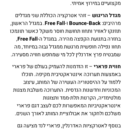
מקצועיים במירוץ אמיתי.
מגדל הריגוש
– זוהי אטרקציה הכוללת שני מגדלים
מרהיבים:
Bounce-Back
ו-
Free Fall
. במגדל הראשון,
תוזנקו לאוויר ותחוו תחושת חוסר משקל כאשר תונמכו
בחזרה בתנועת הקפצה מהירה. במגדל ה-
Free Fall
,
תחוו נפילה חופשית מרגשת ממגדל גבוה במיוחד, מה
שמבטיח פרץ אדרנלין לכל מי שמחפש חוויה מסעירה.
חווית פרארי
– זו הזדמנות להעמיק בעולם של פרארי
באמצעות תערוכה אינטראקטיבית מקיפה. תוכלו
ללמוד על ההיסטוריה העשירה של המותג, עיצוב
המכוניות וחדשנות הנדסית. התערוכה משלבת מצגות
מולטימדיה, הקרנות תלת-ממד ותצוגות
אינטראקטיביות המאפשרות לכם לעצב דגם פרארי
משלכם ולחקור את אבולוציית המותג לאורך השנים.
בנוסף לאטרקציות האדרנלין, פרארי לנד מציעה גם