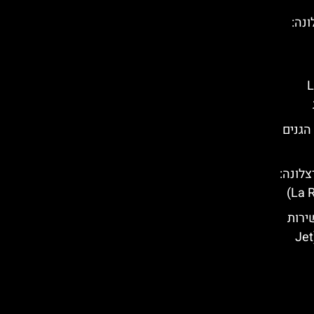
נה:
ברצלונה – (La
הגנים
לונה:
ירות
השכרת אופנועי ים בברצלונה (Jet