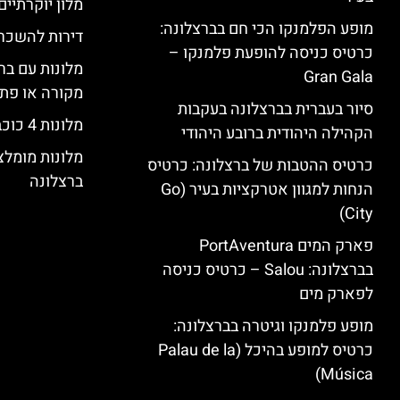
מלון יוקרתיים
מופע הפלמנקו הכי חם בברצלונה:
דירות להשכר
כרטיס כניסה להופעת פלמנקו –
מלונות עם בר
Gran Gala
מקורה או פת
סיור בעברית בברצלונה בעקבות
מלונות 4 כוכבים בברצלונה
הקהילה היהודית ברובע היהודי
מלונות מומל
כרטיס ההטבות של ברצלונה: כרטיס
ברצלונה
הנחות למגוון אטרקציות בעיר (Go
City)
פארק המים PortAventura
בברצלונה: Salou – כרטיס כניסה
לפארק מים
מופע פלמנקו וגיטרה בברצלונה:
כרטיס למופע בהיכל (Palau de la
Música)