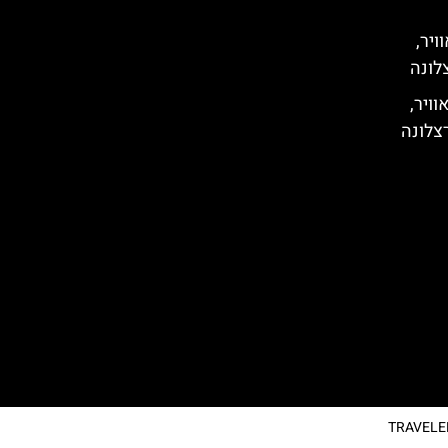
ויר,
לונה
וויר,
צלונה