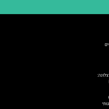
ים
צלונה:
Placa Del Rei)
ותי