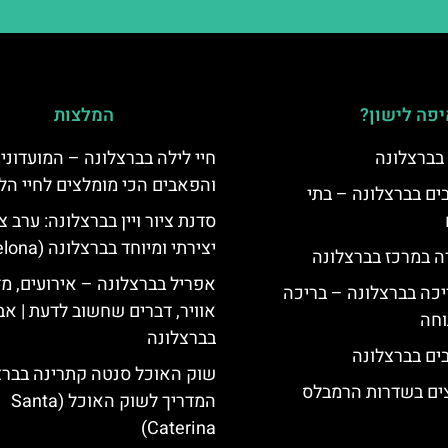
פה לישון?
המלצות
 בברצלונה
חיי לילה בברצלונה – המועדוני
והפאבים הכי מומלצים לחיי הל
 5 כוכבים בברצלונה – בתי
סדנת ציור ויין בברצלונה: ערב ציו
יצירתי ומיוחד בברצלונה (Barcelona)
ה במרכז בברצלונה
אפריל בברצלונה – אירועים, מז
יכה בברצלונה – בריכה
אוויר, דברים שחשוב לדעת | אב
וחה
בברצלונה
שוק האוכל סנטה קתרינה בברצ
צים בשדרות הרמבלס
המדריך לשוק האוכל (Santa
Caterina)