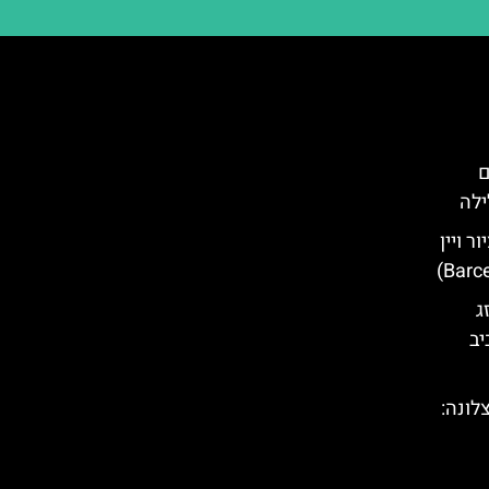
ם
ילה
ר ויין
ג
יב
לונה: