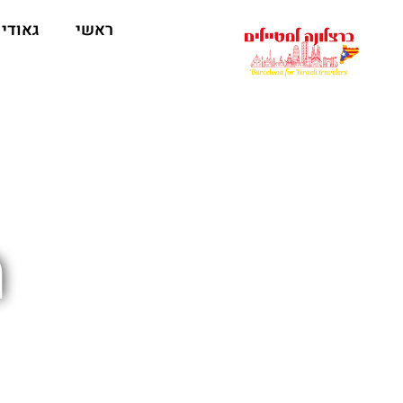
לתוכן
ראשי
גאודי
ח