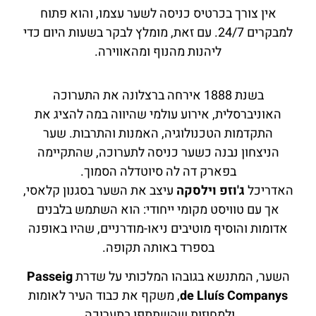
אין צורך בכרטיס כניסה לשער עצמו, והוא פתוח
למבקרים 24/7. עם זאת, מומלץ לבקר בשעות היום כדי
ליהנות מהנוף ומהאווירה.
בשנת 1888 אירחה ברצלונה את התערוכה
האוניברסלית, אירוע עולמי שהיווה במה להציג את
התקדמות הטכנולוגיה, האמנות והתרבות. שער
הניצחון נבנה כשער כניסה לתערוכה, שהתקיימה
בפארק דה לה סיוטדלה הסמוך.
האדריכל
ג'וזפ וילסקה
עיצב את השער בסגנון קלאסי,
אך עם טוויסט מקומי ייחודי: הוא השתמש בלבנים
אדומות והוסיף מוטיבים ניאו-מודרניים, שהיו באופנה
בספרד באותה תקופה.
השער, המתנשא בגובהו המלכותי על שדרת
Passeig
de Lluís Companys
, משקף את כבוד העיר לאומות
ולמחוזות שהשתתפו בתערוכה.