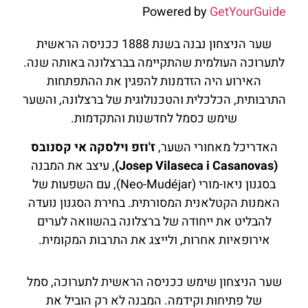
Powered by
GetYourGuide
שער הניצחון נבנה בשנת 1888 ככניסה הראשית
לתערוכה העולמית שהתקיימה בברצלונה באותה שנה.
האירוע היה הזדמנות להפגין את ההתפתחות
התרבותית, הכלכלית והטכנולוגית של ברצלונה, והשער
שימש כסמל לחדשנות והתקדמות.
האדריכל מאחורי השער,
ז'וזפ וילסקה אי קסנובס
(Josep Vilaseca i Casanovas)
, עיצב את המבנה
בסגנון ניאו-מורי (Neo-Mudéjar), עם השפעות של
האמנות הקטלאנית המסורתית. בחירת הסגנון נועדה
להבליט את ייחודה של ברצלונה בהשוואה לערים
אירופאיות אחרות, ולייצג את התרבות המקומית.
שער הניצחון שימש ככניסה הראשית לתערוכה, סמל
של פתיחות וקידמה. המבנה לא רק הוביל את