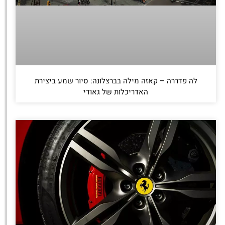
לה פדררה – קאזה מילה בברצלונה: סיור שמע ביצירת
האדריכלות של גאודי