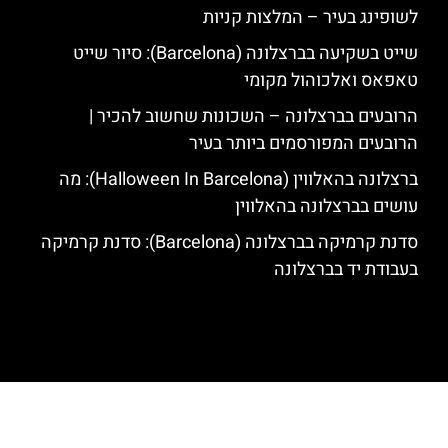
לשופינג בעיר – המלצות קניות
שייט בשקיעה בברצלונה (Barcelona): סיור שייט
טאפאס ואלכוהול מקומי
הרובעים בברצלונה – השכונות שחשוב להכיר |
הרובעים המפורסמים ביותר בעיר
ברצלונה בהאלווין (Halloween In Barcelona): מה
עושים בברצלונה בהאלווין
סדנת קרמיקה בברצלונה (Barcelona): סדנת קרמיקה
בעבודת יד בברצלונה
האתר הינו אתר המלצות מטיילים לגאודי, ברצלונה והסביבה © כל הזכויות
שמורות לסוכנות TRAVELERS.CO.IL