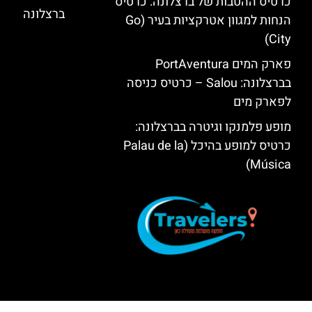
כרטיס ההטבות של ברצלונה: כרטיס
ברצלונה
הנחות למגוון אטרקציות בעיר (Go
City)
פארק המים PortAventura
בברצלונה: Salou – כרטיס כניסה
לפארק מים
מופע פלמנקו וגיטרה בברצלונה:
כרטיס למופע בהיכל (Palau de la
Música)