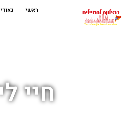
לתוכן
ראשי
גאודי
חיי ל