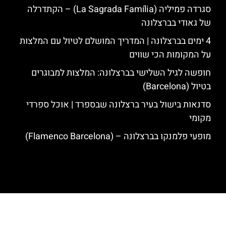
סגרדה פמיליה (La Sagrada Família) – הקתדרלה
של גאודי בברצלונה
4 ימים בברצלונה | המדריך המושלם לטיול עם המלצות
על המקומות הכי שווים
חופשה לגיל השלישי בברצלונה: המלצות למבוגרים
בטיול (Barcelona)
סדנאות בישול בעיר ברצלונה שבספרד | אוכל ספרדי
מקומי
מופעי פלמנקו בברצלונה – (Flamenco Barcelona)
האתר הינו אתר המלצות מטיילים לגאודי, ברצלונה והסביבה © כל הזכויות
שמורות לסוכנות TRAVELERS.CO.IL