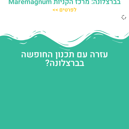
בברצלונה: מרכז הקניות Maremàgnum
לפרטים >>
עזרה עם תכנון החופשה
בברצלונה?