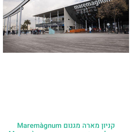
קניון מארה מגנום Maremàgnum