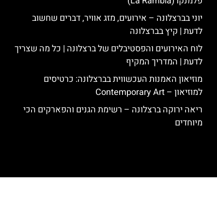
פלמנקו (La Rambla)
יוני בברצלונה – אירועים, מזג אוויר, דברים שחשוב
לדעת | קיץ בברצלונה
לוח האירועים והפסטיבלים של ברצלונה | כל מה שצריך
לדעת | המדריך המקיף
מוזיאון האמנות העכשווית בברצלונה: כרטיסים
למוזיאון – Contemporary Art
ריאה ירוקה ברצלונה – רשימת הגנים והפארקים הכי
מיוחדים
האתר הינו אתר המלצות מטיילים לגאודי, ברצלונה והסביבה © כל הזכויות
שמורות לסוכנות TRAVELERS.CO.IL