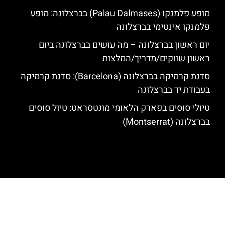
מופע פלמנקו (Palau Dalmases) בברצלונה: מופע
פלמנקו אינטימי בברצלונה
יום ראשון בברצלונה – מה עושים בברצלונה ביום
ראשון שווקים/מדריך/המלצות
סדנת קרמיקה בברצלונה (Barcelona): סדנת קרמיקה
בעבודת יד בברצלונה
טיולי סוסים בפארק הלאומי מונטסראט: טיול סוסים
בברצלונה (Montserrat)
האתר הינו אתר המלצות מטיילים לגאודי, ברצלונה והסביבה © כל הזכויות
שמורות לסוכנות TRAVELERS.CO.IL