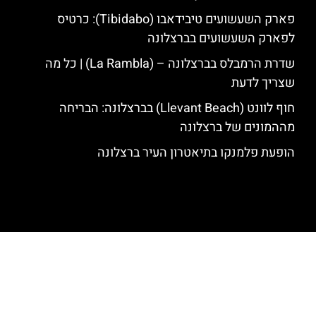
פארק השעשועים טיבידאבו (Tibidabo): כרטיס
לפארק השעשועים בברצלונה
שדרת הרמבלס בברצלונה – (La Rambla) | כל מה
שצריך לדעת
חוף לוונט (Llevant Beach) בברצלונה: הבריחה
מההמונים של ברצלונה
הופעת פלמנקו בתיאטרון העיר ברצלונה
האתר הינו אתר המלצות מטיילים לגאודי, ברצלונה והסביבה © כל הזכויות
שמורות לסוכנות TRAVELERS.CO.IL
מדיניות פרטיות