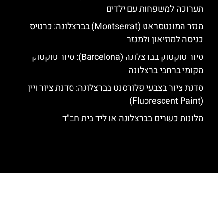
תערוכה למשפחות עם ילדים
מנזר המונטסראט (Montserrat) בברצלונה: כרטיס
כניסה למוזיאון ולמנזר
סיור טוקטוק בברצלונה (Barcelona): סיור טוקטוק
מקומי ברחבי ברצלונה
סדנת ציור בצבעי פלורסנט בברצלונה: סדנת ציור ויין
(Fluorescent Paint)
מלונות כשרים בברצלונה או ליד בית חב"ד
האתר הינו אתר המלצות מטיילים לגאודי, ברצלונה והסביבה © כל הזכויות
שמורות לסוכנות TRAVELERS.CO.IL