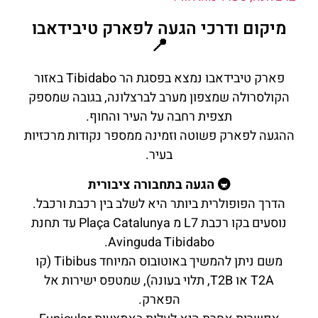
מיקום ודרכי הגעה לפארק טיבידאבו
📍
פארק טיבידאבו נמצא בפסגת הר Tibidabo באזור
הקולסרולה שמצפון מערב לברצלונה, בגובה שמספק
תצפית רחבה על העיר והחוף.
ההגעה לפארק פשוטה וזמינה ממספר נקודות מרכזיות
בעיר.
🚇 הגעה בתחבורה ציבורית
הדרך הפופולרית ביותר היא לשלב בין רכבת ורכבל.
נוסעים בקו רכבת L7 מ Plaça Catalunya עד תחנת
Avinguda Tibidabo.
משם ניתן להמשיך באוטובוס המיוחד Tibibus (קו
T2A או T2B, תלוי בעונה), שמטפס ישירות אל
הפארק.