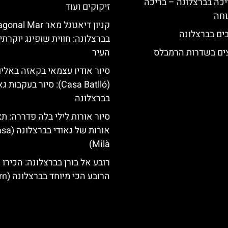
יכה בברצלונה – בריכה
זיקוקים ועוד
וחה
קניון דיאגונל מאר al Mar
בברצלונה: חווית שופינג יוקרתי
צים בשדרות הרמבלס
העיר
סיור אודיו עצמאי בקאזה באליו
(Casa Batlló): סיור בעקבות 
בברצלונה
סיור אורות לילי בלה פדררה: תצ
אורות של גאודי ב
Milà)
רובע אל בורן בברצלונה: הכירו 
הרובע הכי מיוחד בברצלונה (El Born)