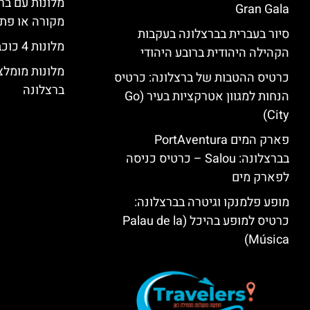
מלונות עם בר
Gran Gala
מקורה או פת
סיור בעברית בברצלונה בעקבות
מלונות 4 כוכבים בברצלונה
הקהילה היהודית ברובע היהודי
מלונות מומל
כרטיס ההטבות של ברצלונה: כרטיס
ברצלונה
הנחות למגוון אטרקציות בעיר (Go
City)
פארק המים PortAventura
בברצלונה: Salou – כרטיס כניסה
לפארק מים
מופע פלמנקו וגיטרה בברצלונה:
כרטיס למופע בהיכל (Palau de la
Música)