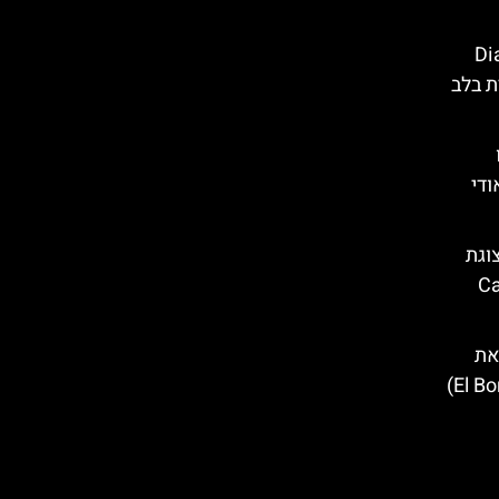
Diagon
ת בלב
גאודי
וגת
ברצלונה (Casa
את