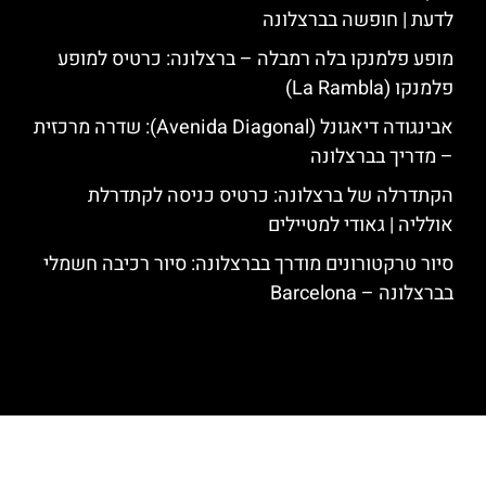
לדעת | חופשה בברצלונה
מופע פלמנקו בלה רמבלה – ברצלונה: כרטיס למופע
פלמנקו (La Rambla)
אבינגודה דיאגונל (Avenida Diagonal): שדרה מרכזית
– מדריך בברצלונה
הקתדרלה של ברצלונה: כרטיס כניסה לקתדרלת
אולליה | גאודי למטיילים
סיור טרקטורונים מודרך בברצלונה: סיור רכיבה חשמלי
בברצלונה – Barcelona
האתר הינו אתר המלצות מטיילים לגאודי, ברצלונה והסביבה © כל הזכויות
שמורות לסוכנות TRAVELERS.CO.IL