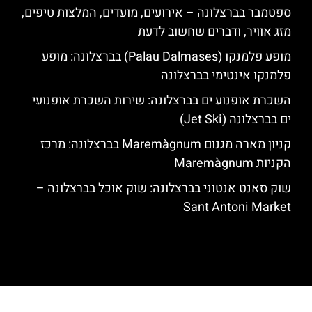
ספטמבר בברצלונה – אירועים, מועדים, המלצות טיפים,
מזג אוויר, ודברים שחשוב לדעת
מופע פלמנקו (Palau Dalmases) בברצלונה: מופע
פלמנקו אינטימי בברצלונה
השכרת אופנוע ים בברצלונה: שירות השכרת אופנועי
ים בברצלונה (Jet Ski)
קניון מארה מגנום Maremàgnum בברצלונה: מרכז
הקניות Maremàgnum
שוק סאנט אנטוני בברצלונה: שוק אוכל בברצלונה –
Sant Antoni Market
האתר הינו אתר המלצות מטיילים לגאודי, ברצלונה והסביבה © כל הזכויות