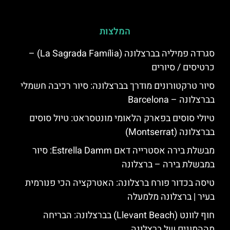
המלצות
סגרדה פמיליה בברצלונה (La Sagrada Família) –
כרטיסים / סיורים
סיור טרקטורונים מודרך בברצלונה: סיור רכיבה חשמלי
בברצלונה – Barcelona
טיולי סוסים בפארק הלאומי מונטסראט: טיול סוסים
בברצלונה (Montserrat)
מבשלת בירה אסטרייה דאם Estrella Damm: סיור
במבשלת בירה – ברצלונה
טיסה בכדור פורח ברצלונה: האטרקציה הכי פנורמית
בעיר | ברצלונה מלמעלה
חוף לוונט (Llevant Beach) בברצלונה: הבריחה
מההמונים של ברצלונה