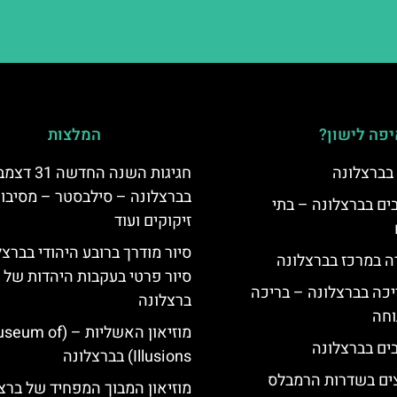
פה לישון?
המלצות
 בברצלונה
חגיגות השנה החדשה 31
בברצלונה – סילבסטר – מסיבות
 5 כוכבים בברצלונה – בתי
זיקוקים ועוד
סיור מודרך ברובע היהודי בברצל
ה במרכז בברצלונה
סיור פרטי בעקבות היהדות של
יכה בברצלונה – בריכה
ברצלונה
וחה
מוזיאון האשליות – ( of
Illusions) בברצלונה
צים בשדרות הרמבלס
מוזיאון המבוך המפחיד של ברצ