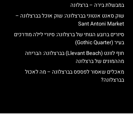
במבשלת בירה – ברצלונה
שוק סאנט אנטוני בברצלונה: שוק אוכל בברצלונה –
Sant Antoni Market
סיורים ברובע הגותי של ברצלונה: סיורי לילה מודרכים
בעיר (Gothic Quarter)
חוף לוונט (Llevant Beach) בברצלונה: הבריחה
מההמונים של ברצלונה
מאכלים שאסור לפספס בברצלונה – מה לאכול
בברצלונה?
האתר הינו אתר המלצות מטיילים לגאודי, ברצלונה והסביבה © כל הזכויות
שמורות לסוכנות TRAVELERS.CO.IL