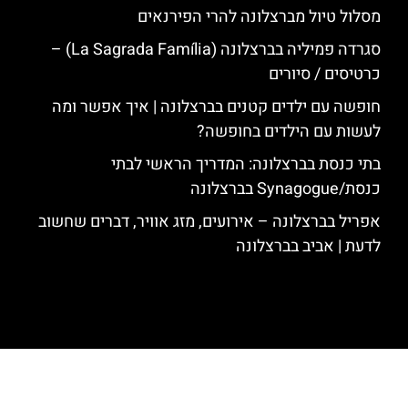
מסלול טיול מברצלונה להרי הפירנאים
סגרדה פמיליה בברצלונה (La Sagrada Família) –
כרטיסים / סיורים
חופשה עם ילדים קטנים בברצלונה | איך אפשר ומה
לעשות עם הילדים בחופשה?
בתי כנסת בברצלונה: המדריך הראשי לבתי
כנסת/Synagogue בברצלונה
אפריל בברצלונה – אירועים, מזג אוויר, דברים שחשוב
לדעת | אביב בברצלונה
האתר הינו אתר המלצות מטיילים לגאודי, ברצלונה והסביבה © כל הזכויות
שמורות לסוכנות TRAVELERS.CO.IL