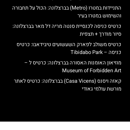
התניידות במטרו (Metro) בברצלונה: הכול על תחבורה
והשימוש במטרו בעיר
כרטיס כניסה לכנסיית סנטה מריה דל מאר בברצלונה:
סיור מודרך + תצפית
כרטיס משולב לפארק השעשועים טיבידאבו: כרטיס
כניסה – Tibidabo Park
מוזיאון האומנות האסורה בברצלונה: כרטיס ל –
Museum of Forbidden Art
קאזה ויסנס (Casa Vicens) בברצלונה: כרטיס לאתר
מורשת עולמי גאודי
האתר הינו אתר המלצות מטיילים לגאודי, ברצלונה והסביבה © כל הזכויות