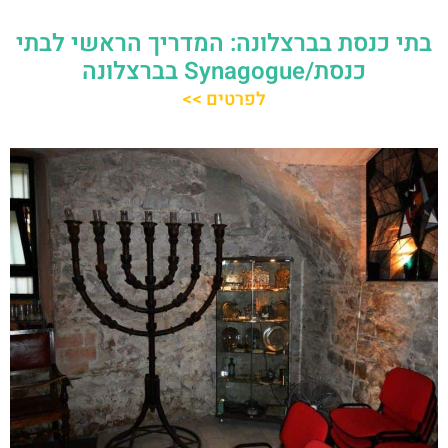
בתי כנסת בברצלונה: המדריך הראשי לבתי
כנסת/Synagogue בברצלונה
לפרטים >>