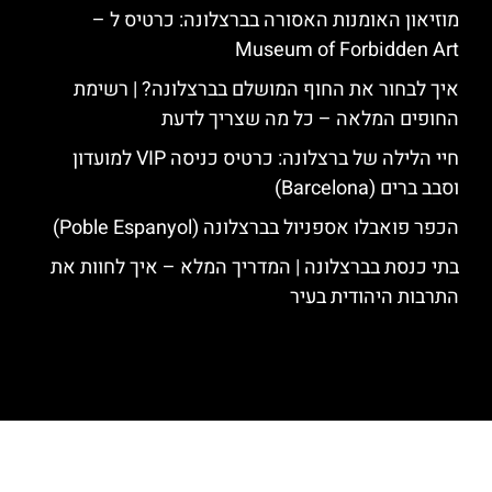
מוזיאון האומנות האסורה בברצלונה: כרטיס ל –
Museum of Forbidden Art
איך לבחור את החוף המושלם בברצלונה? | רשימת
החופים המלאה – כל מה שצריך לדעת
חיי הלילה של ברצלונה: כרטיס כניסה VIP למועדון
וסבב ברים (Barcelona)
הכפר פואבלו אספניול בברצלונה (Poble Espanyol)
בתי כנסת בברצלונה | המדריך המלא – איך לחוות את
התרבות היהודית בעיר
האתר הינו אתר המלצות מטיילים לגאודי, ברצלונה והסביבה © כל הזכויות
שמורות לסוכנות TRAVELERS.CO.IL