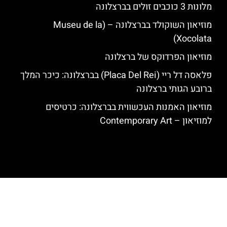
מלונות 3 כוכבים זולים בברצלונה
מוזיאון השוקולד בברצלונה – (Museu de la
Xocolata)
מוזיאון הפרדוקס של ברצלונה
פלאסה דל ריי (Placa Del Rei) בברצלונה: כיכר המלך
ברובע הגותי ברצלונה
מוזיאון האמנות העכשווית בברצלונה: כרטיסים
למוזיאון – Contemporary Art
האתר הינו אתר המלצות מטיילים לגאודי, ברצלונה והסביבה © כל הזכויות
שמורות לסוכנות TRAVELERS.CO.IL