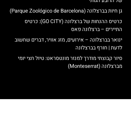
של הרובע הגותי
גן חיות בברצלונה (Parque Zoológico de Barcelona)
כרטיס ההנחות של ברצלונה (GO CITY): כרטיס
התיירים – ברצלונה פאס
ינואר בברצלונה – אירועים, מזג אוויר, דברים שחשוב
לדעת | חורף בברצלונה
סיור קבוצתי מודרך למנזר מונטסראט: טיול חצי יומי
מברצלונה (Monteserrat)
האתר הינו אתר המלצות מטיילים לגאודי, ברצלונה והסביבה © כל הזכויות
שמורות לסוכנות TRAVELERS.CO.IL
מדיניות פרטיות