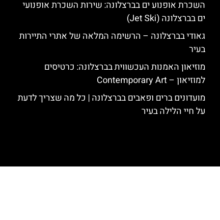
השכרת אופנוע ים בברצלונה: שירות השכרת אופנועי
ים בברצלונה (Jet Ski)
גאודי בברצלונה – הרשימה המלאה של אתרי התיירות
בעיר
מוזיאון האמנות העכשווית בברצלונה: כרטיסים
למוזיאון – Contemporary Art
מועדונים ברים ופאבים בברצלונה | כל מה שצריך לדעת
על חיי הלילה בעיר
האתר הינו אתר המלצות מטיילים לגאודי, ברצלונה והסביבה © כל הזכויות
שמורות לסוכנות TRAVELERS.CO.IL
מדיניות פרטיות