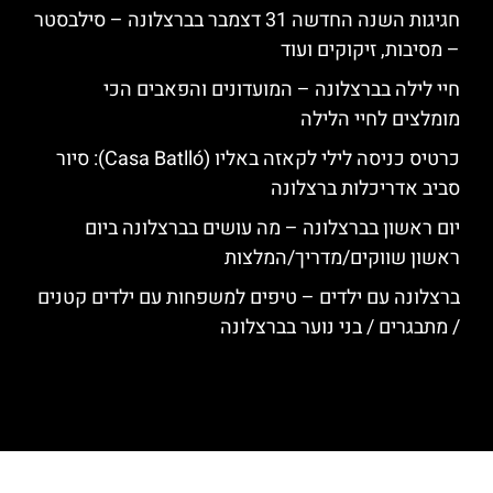
חגיגות השנה החדשה 31 דצמבר בברצלונה – סילבסטר
– מסיבות, זיקוקים ועוד
חיי לילה בברצלונה – המועדונים והפאבים הכי
מומלצים לחיי הלילה
כרטיס כניסה לילי לקאזה באליו (Casa Batlló): סיור
סביב אדריכלות ברצלונה
יום ראשון בברצלונה – מה עושים בברצלונה ביום
ראשון שווקים/מדריך/המלצות
ברצלונה עם ילדים – טיפים למשפחות עם ילדים קטנים
/ מתבגרים / בני נוער בברצלונה
האתר הינו אתר המלצות מטיילים לגאודי, ברצלונה והסביבה © כל הזכויות