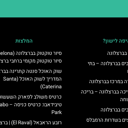
פה לישון?
המלצות
 בברצלונה
סיור טוקטוק מקומי ברחבי ברצל
 5 כוכבים בברצלונה – בתי
שוק האוכל סנטה קתרינה בברצ
המדריך לשוק האוכל (Santa
ה במרכז בברצלונה
Caterina)
יכה בברצלונה – בריכה
כרטיס משולב לפארק השעשוע
וחה
טיבידאבו: כרטי
Park
צים בשדרות הרמבלס
רובע הראבאל (El Raval) | ברצלונה