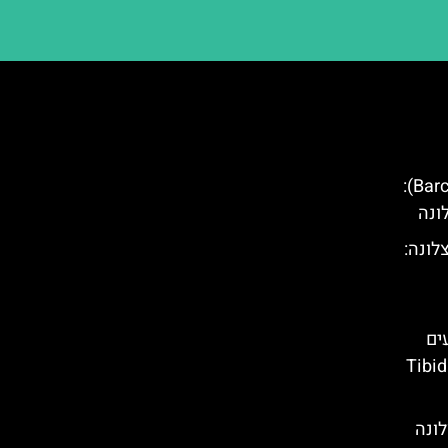
סיור טוקטוק בברצלונה (Barcelona):
ונה
לונה:
ים
ס כניסה – Tibidabo