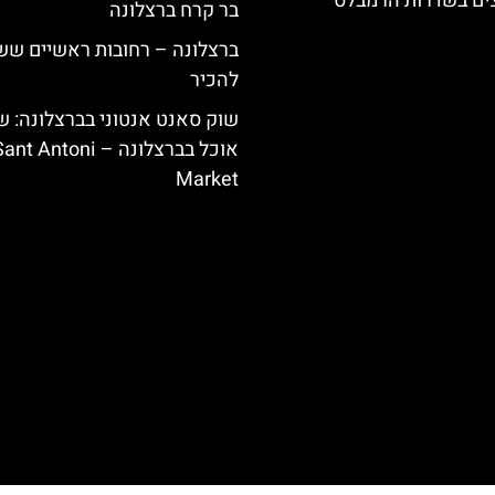
צים בשדרות הרמבלס
בר קרח ברצלונה
ברצלונה – רחובות ראשיים שש
להכיר
שוק סאנט אנטוני בברצלונה: ש
אוכל בברצלונה – nt Antoni
Market