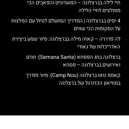
חיי לילה בברצלונה – המועדונים והפאבים הכי
מומלצים לחיי הלילה
4 ימים בברצלונה | המדריך המושלם לטיול עם המלצות
על המקומות הכי שווים
לה פדררה – קאזה מילה בברצלונה: סיור שמע ביצירת
האדריכלות של גאודי
ברצלונה בחג הפסחא (Semana Santa): חגים
ואירועים בברצלונה – פסחא
קאמפ נואו ברצלונה (Camp Nou): סיור מודרך
במוזיאון הכדורגל של ברצלונה
האתר הינו אתר המלצות מטיילים לגאודי, ברצלונה והסביבה © כל הזכויות
שמורות לסוכנות TRAVELERS.CO.IL