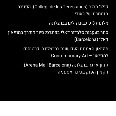
קולג' תרזה (Collegi de les Teresianes): הפנינה
הנסתרת של גאודי
מלונות 3 כוכבים זולים בברצלונה
סיור בעקבות סלבדור דאלי בפיגרס: סיור מודרך במוזיאון
דאלי (Barcelona)
מוזיאון האמנות העכשווית בברצלונה: כרטיסים
למוזיאון – Contemporary Art
קניון ארנה ברצלונה (Arena Mall Barcelona) –
הקניון הענק בכיכר אספניה
האתר הינו אתר המלצות מטיילים לגאודי, ברצלונה והסביבה © כל הזכויות
שמורות לסוכנות TRAVELERS.CO.IL