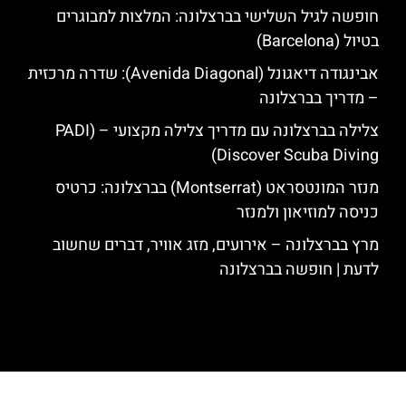
חופשה לגיל השלישי בברצלונה: המלצות למבוגרים
בטיול (Barcelona)
אבינגודה דיאגונל (Avenida Diagonal): שדרה מרכזית
– מדריך בברצלונה
צלילה בברצלונה עם מדריך צלילה מקצועי – (PADI
Discover Scuba Diving)
מנזר המונטסראט (Montserrat) בברצלונה: כרטיס
כניסה למוזיאון ולמנזר
מרץ בברצלונה – אירועים, מזג אוויר, דברים שחשוב
לדעת | חופשה בברצלונה
האתר הינו אתר המלצות מטיילים לגאודי, ברצלונה והסביבה © כל הזכויות