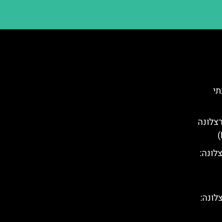
תי
צלונה
לונה:
לונה: