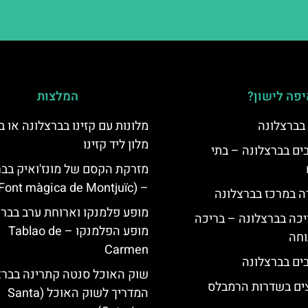
פה לישון?
המלצות
 בברצלונה
מלונות עם קזינו בברצלונה או ב
מלון ליד קזינו
 5 כוכבים בברצלונה – בתי
מזרקת הקסם של מונז'ואיק בבר
– (Font màgica de Montjuïc)
ה במרכז בברצלונה
מופע פלמנקו וארוחת ערב בברצ
יכה בברצלונה – בריכה
מופע הפלמנקו – Tablao de
וחה
Carmen
שוק האוכל סנטה קתרינה בברצ
צים בשדרות הרמבלס
המדריך לשוק האוכל (Santa