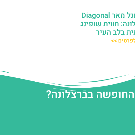
קניון דיאגונל מאר Diagonal
צלונה: חווית שופינג
ית בלב העיר
פרטים >>
 החופשה בברצלונה?